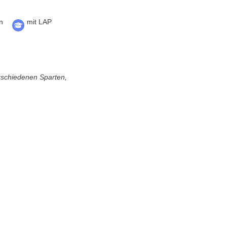
n
mit LAP
erschiedenen Sparten,