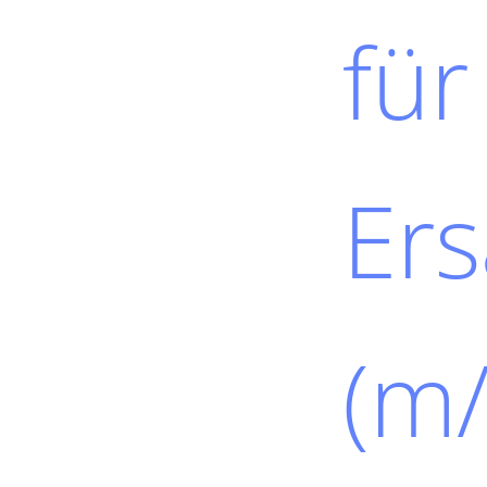
für
Ers
(m/