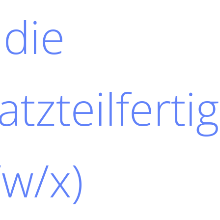
 die
atzteilferti
w/x)