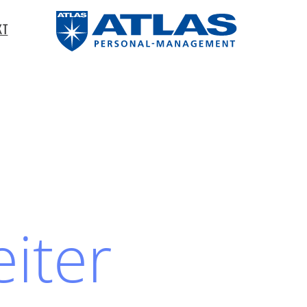
KT
iter