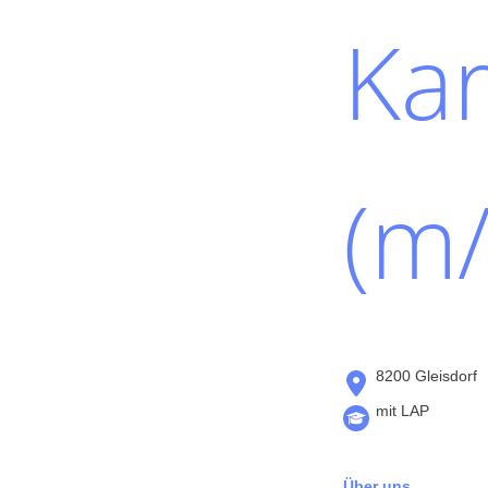
Kar
(m/
8200 Gleisdorf
mit LAP
Über uns