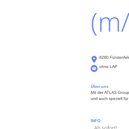
(m/
8280 Fürstenfel
ohne LAP
Über uns
Mit der ATLAS Group 
und auch speziell fü
INFO
Ab sofort!