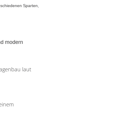
erschiedenen Sparten,
und modern
lagenbau laut
 einem