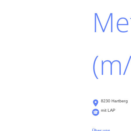
Met
(m/
8230 Hartberg
mit LAP
Über uns