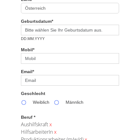
Geburtsdatum*
DD.MM.YYYY
Mobil*
Email*
Geschlecht
Weiblich
Männlich
Beruf *
Aushilfskraft
x
HilfsarbeiterIn
x
Produktionsarbeiter (m/w/d)
x