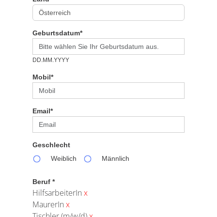
Geburtsdatum*
DD.MM.YYYY
Mobil*
Email*
Geschlecht
Weiblich
Männlich
Beruf *
HilfsarbeiterIn
x
MaurerIn
x
Tischler (m/w/d)
x