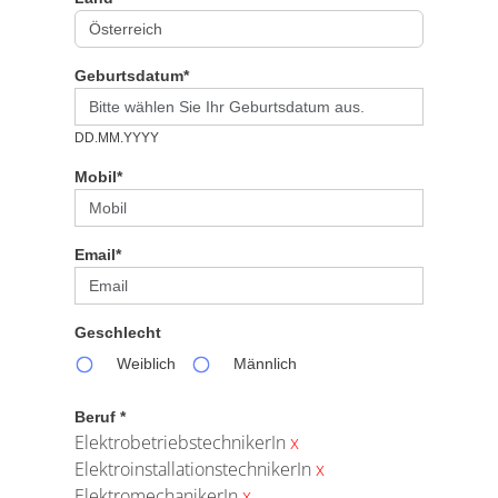
Geburtsdatum*
DD.MM.YYYY
Mobil*
Email*
Geschlecht
Weiblich
Männlich
Beruf *
ElektrobetriebstechnikerIn
x
ElektroinstallationstechnikerIn
x
ElektromechanikerIn
x