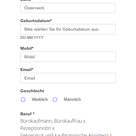
Geburtsdatum*
DD.MM.YYYY
Mobil*
Email*
Geschlecht
Weiblich
Männlich
Beruf *
Bürokaufmann, Bürokauffrau
x
RezeptionistIn
x
Sekretariat und kaufmännische Assistenz
x