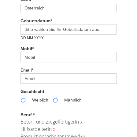
Geburtsdatum*
DD.MM.YYYY
Mobil*
Email*
Geschlecht
Weiblich
Männlich
Beruf *
Beton- und ZiegelfertigerIn
x
HilfsarbeiterIn
x
Produktionsarbeiter (m/w/d)
x